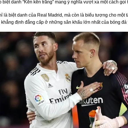
p biệt danh “Kền kền trắng” mang ý nghĩa vượt xa một cách gọi
ỉ là biệt danh của Real Madrid, mà còn là biểu tượng cho một t
à khẳng định đẳng cấp ở những sân khấu lớn nhất của bóng đá t