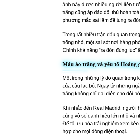
ảnh này được nhiều người liên tưởn
trắng cũng áp đảo đối thủ hoàn toà
phương mắc sai lầm để tung ra đòn 
Trong rất nhiều trận đấu quan trọn
trống nhỏ, một sai sót nơi hàng p
Chính khả năng “ra đòn đúng lúc” ấ
Màu áo trắng và yếu tố Hoàng g
Một trong những lý do quan trọng k
của câu lạc bộ. Ngay từ những ngà
trắng không chỉ đại diện cho đội bó
Khi nhắc đến Real Madrid, người 
cùng vô số danh hiệu lớn nhỏ và nh
Để tối ưu hóa trải nghiệm xem kèo
hợp cho mọi dòng điện thoại.