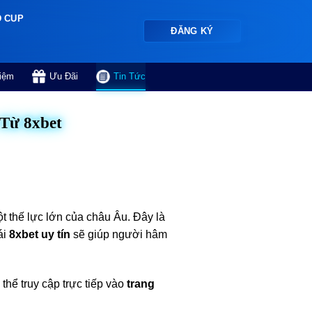
 CUP
ĐĂNG KÝ
iệm
Ưu Đãi
Tin Tức
Từ 8xbet
t thế lực lớn của châu Âu. Đây là
ái
8xbet uy tín
sẽ giúp người hâm
thể truy cập trực tiếp vào
trang