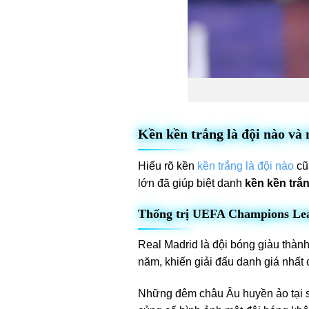
Kền kền trắng là đội nào và 
Hiểu rõ kền
kền trắng là đội nào
cũn
lớn đã giúp biệt danh
kền kền trắn
Thống trị UEFA Champions Le
Real Madrid là đội bóng giàu thàn
năm, khiến giải đấu danh giá nhất
Những đêm châu Âu huyền ảo tại s