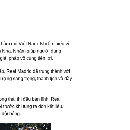
i hâm mộ Việt Nam. Khi tìm hiểu về
 Ban Nha. Nhằm giúp người dùng
giải pháp vô cùng tiện lợi.
lập, Real Madrid đã trung thành với
ượng sang trọng, thanh lịch và đầy
ng thái thi đấu bản lĩnh. Real
trước khi tung ra đòn kết liễu.
 đội bóng.