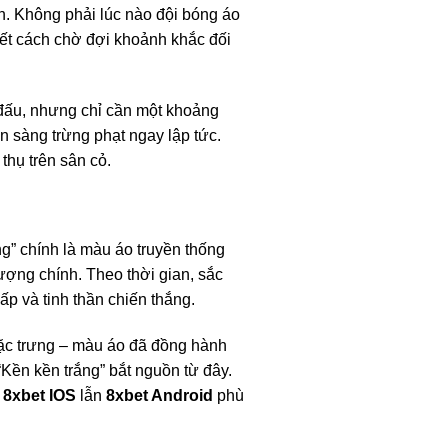
ớn. Không phải lúc nào đội bóng áo
biết cách chờ đợi khoảnh khắc đối
i đấu, nhưng chỉ cần một khoảng
n sàng trừng phạt ngay lập tức.
thụ trên sân cỏ.
ng” chính là màu áo truyền thống
ượng chính. Theo thời gian, sắc
ấp và tinh thần chiến thắng.
ặc trưng – màu áo đã đồng hành
“Kền kền trắng” bắt nguồn từ đây.
n
8xbet IOS
lẫn
8xbet Android
phù