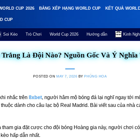
 WORLD CUP 2026
BẢNG XẾP HẠNG WORLD CUP
KẾT QUẢ WORLD
LD CUP
Soi Kèo
Trò Chơi
World Cup 2026
Hướng dẫn
Kinh Ngh
 Trắng Là Đội Nào? Nguồn Gốc Và Ý Nghĩa 
POSTED ON
MAY 7, 2026
BY
PHÙNG HOA
hi nhắc trên
8xbet
, người hâm mộ bóng đá lại nghĩ ngay tới mộ
 thuộc dành cho câu lạc bộ Real Madrid. Bài viết sau của nhà c
à tham gia đặt cược cho đội bóng Hoàng gia này, người chơi có 
 kèo hấp dẫn nhất.