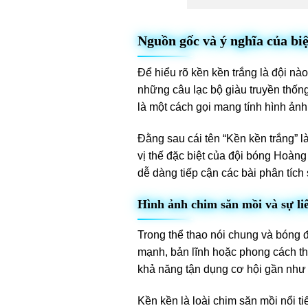
Nguồn gốc và ý nghĩa của biệ
Để hiểu rõ kền kền trắng là đội nào
những câu lạc bộ giàu truyền thống
là một cách gọi mang tính hình ản
Đằng sau cái tên “Kền kền trắng” l
vị thế đặc biệt của đội bóng Hoàng
dễ dàng tiếp cận các bài phân tích
Hình ảnh chim săn mồi và sự li
Trong thể thao nói chung và bóng 
mạnh, bản lĩnh hoặc phong cách thi
khả năng tận dụng cơ hội gần như t
Kền kền là loài chim săn mồi nổi t