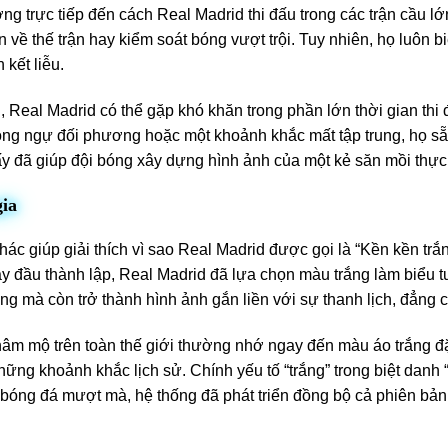
g trực tiếp đến cách Real Madrid thi đấu trong các trận cầu l
n về thế trận hay kiểm soát bóng vượt trội. Tuy nhiên, họ luôn 
kết liễu.
g, Real Madrid có thể gặp khó khăn trong phần lớn thời gian th
hòng ngự đối phương hoặc một khoảnh khắc mất tập trung, họ sẵ
y đã giúp đội bóng xây dựng hình ảnh của một kẻ săn mồi thực 
ia
hác giúp giải thích vì sao Real Madrid được gọi là “Kền kền trắ
y đầu thành lập, Real Madrid đã lựa chọn màu trắng làm biểu t
ng mà còn trở thành hình ảnh gắn liền với sự thanh lịch, đẳng c
hâm mộ trên toàn thế giới thường nhớ ngay đến màu áo trắng đ
ững khoảnh khắc lịch sử. Chính yếu tố “trắng” trong biệt danh 
 bóng đá mượt mà, hệ thống đã phát triển đồng bộ cả phiên bả