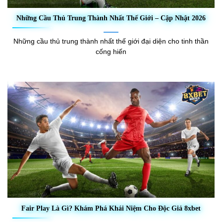
Những Cầu Thủ Trung Thành Nhất Thế Giới – Cập Nhật 2026
Những cầu thủ trung thành nhất thế giới đại diện cho tinh thần
cống hiến
Fair Play Là Gì? Khám Phá Khái Niệm Cho Độc Giả 8xbet