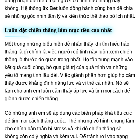
dàng nhận biết liệu một người có tính háo thắng hay
không. Hệ thống
8x Bet
luôn đồng hành cùng bạn để chia
sẻ những góc nhìn tâm lý và kiến thức thể thao bổ ích nhất.
Luôn đặt chiến thắng làm mục tiêu cao nhất
Một trong những biểu hiện dễ nhận thấy khi tìm hiểu háo
thắng là gì chính là việc người có tính này luôn xem chiến
thắng là thước đo quan trọng nhất. Họ tập trung mạnh vào
kết quả cuối cùng, bỏ qua giá trị của quá trình và những
yếu tố mang tính lâu dài. Việc giành phần hơn giúp họ cảm
thấy được khẳng định năng lực và vị thế cá nhân. Nó sẽ
làm cho anh em luôn cảm thấy áp lực và tìm mọi cách để
giành được chiến thắng.
Có những anh em sẽ áp dụng các biện pháp khá tiêu cực
để tìm mọi cách thắng cuộc. Thế nhưng vô hình chung làm
cho chính bản thân bị stress và khi đó chiến thắng sẽ
không còn có ý nghĩa và kém vui. Để tránh rơi vào trạng