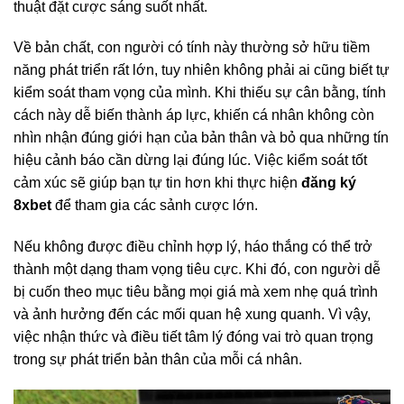
thuật đặt cược sáng suốt nhất.
Về bản chất, con người có tính này thường sở hữu tiềm
năng phát triển rất lớn, tuy nhiên không phải ai cũng biết tự
kiểm soát tham vọng của mình. Khi thiếu sự cân bằng, tính
cách này dễ biến thành áp lực, khiến cá nhân không còn
nhìn nhận đúng giới hạn của bản thân và bỏ qua những tín
hiệu cảnh báo cần dừng lại đúng lúc. Việc kiểm soát tốt
cảm xúc sẽ giúp bạn tự tin hơn khi thực hiện
đăng ký
8xbet
để tham gia các sảnh cược lớn.
Nếu không được điều chỉnh hợp lý, háo thắng có thể trở
thành một dạng tham vọng tiêu cực. Khi đó, con người dễ
bị cuốn theo mục tiêu bằng mọi giá mà xem nhẹ quá trình
và ảnh hưởng đến các mối quan hệ xung quanh. Vì vậy,
việc nhận thức và điều tiết tâm lý đóng vai trò quan trọng
trong sự phát triển bản thân của mỗi cá nhân.