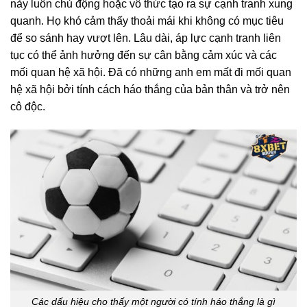
này luôn chủ động hoặc vô thức tạo ra sự cạnh tranh xung
quanh. Họ khó cảm thấy thoải mái khi không có mục tiêu
để so sánh hay vượt lên. Lâu dài, áp lực cạnh tranh liên
tục có thể ảnh hưởng đến sự cân bằng cảm xúc và các
mối quan hệ xã hội. Đã có những anh em mất đi mối quan
hệ xã hội bởi tính cách háo thắng của bản thân và trở nên
cô độc.
Các dấu hiệu cho thấy một người có tính háo thắng là gì