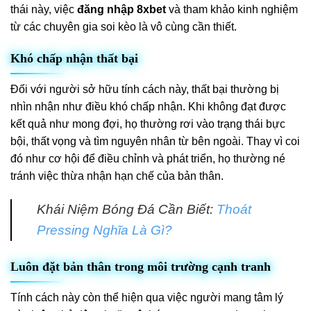
thái này, việc
đăng nhập 8xbet
và tham khảo kinh nghiệm
từ các chuyên gia soi kèo là vô cùng cần thiết.
Khó chấp nhận thất bại
Đối với người sở hữu tính cách này, thất bại thường bị
nhìn nhận như điều khó chấp nhận. Khi không đạt được
kết quả như mong đợi, họ thường rơi vào trạng thái bực
bội, thất vọng và tìm nguyên nhân từ bên ngoài. Thay vì coi
đó như cơ hội để điều chỉnh và phát triển, họ thường né
tránh việc thừa nhận hạn chế của bản thân.
Khái Niệm Bóng Đá Cần Biết:
Thoát
Pressing Nghĩa Là Gì?
Luôn đặt bản thân trong môi trường cạnh tranh
Tính cách này còn thể hiện qua việc người mang tâm lý