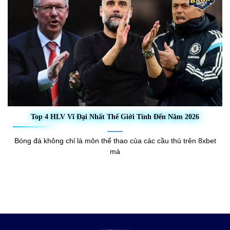
Top 4 HLV Vĩ Đại Nhất Thế Giới Tính Đến Năm 2026
Bóng đá không chỉ là môn thể thao của các cầu thủ trên 8xbet
mà