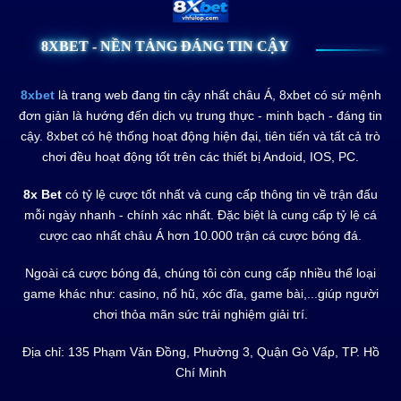
8XBET - NỀN TẢNG ĐÁNG TIN CẬY
8xbet
là trang web đang tin cậy nhất châu Á, 8xbet có sứ mệnh
đơn giản là hướng đến dịch vụ trung thực - minh bạch - đáng tin
cậy. 8xbet có hệ thống hoạt động hiện đại, tiên tiến và tất cả trò
chơi đều hoạt động tốt trên các thiết bị Andoid, IOS, PC.
8x Bet
có tỷ lệ cược tốt nhất và cung cấp thông tin về trận đấu
mỗi ngày nhanh - chính xác nhất. Đặc biệt là cung cấp tỷ lệ cá
cược cao nhất châu Á hơn 10.000 trận cá cược bóng đá.
Ngoài cá cược bóng đá, chúng tôi còn cung cấp nhiều thể loại
game khác như: casino, nổ hũ, xóc đĩa, game bài,...giúp người
chơi thỏa mãn sức trải nghiệm giải trí.
Địa chỉ: 135 Phạm Văn Đồng, Phường 3, Quận Gò Vấp, TP. Hồ
Chí Minh