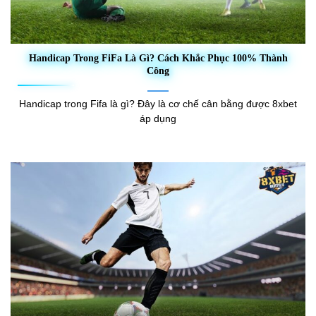
Handicap Trong FiFa Là Gì? Cách Khắc Phục 100% Thành
Công
Handicap trong Fifa là gì? Đây là cơ chế cân bằng được 8xbet
áp dụng