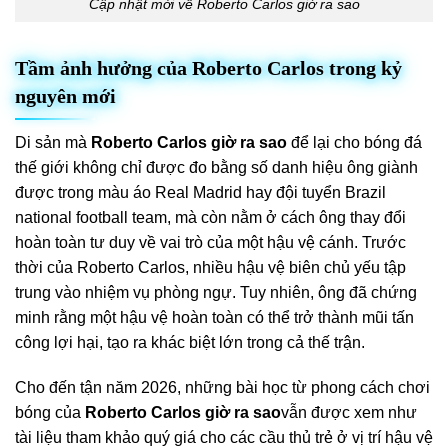
Cập nhật mới về Roberto Carlos giờ ra sao
Tầm ảnh hưởng của Roberto Carlos trong kỷ
nguyên mới
Di sản mà
Roberto Carlos giờ ra sao
để lại cho bóng đá
thế giới không chỉ được đo bằng số danh hiệu ông giành
được trong màu áo Real Madrid hay đội tuyển Brazil
national football team, mà còn nằm ở cách ông thay đổi
hoàn toàn tư duy về vai trò của một hậu vệ cánh. Trước
thời của Roberto Carlos, nhiều hậu vệ biên chủ yếu tập
trung vào nhiệm vụ phòng ngự. Tuy nhiên, ông đã chứng
minh rằng một hậu vệ hoàn toàn có thể trở thành mũi tấn
công lợi hại, tạo ra khác biệt lớn trong cả thế trận.
Cho đến tận năm 2026, những bài học từ phong cách chơi
bóng của
Roberto Carlos giờ ra sao
vẫn được xem như
tài liệu tham khảo quý giá cho các cầu thủ trẻ ở vị trí hậu vệ