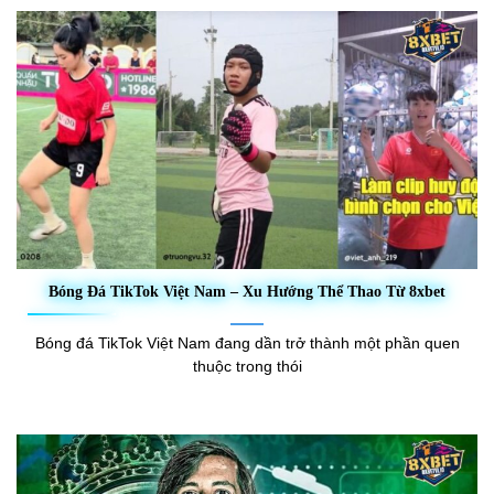
Bóng Đá TikTok Việt Nam – Xu Hướng Thể Thao Từ 8xbet
Bóng đá TikTok Việt Nam đang dần trở thành một phần quen
thuộc trong thói