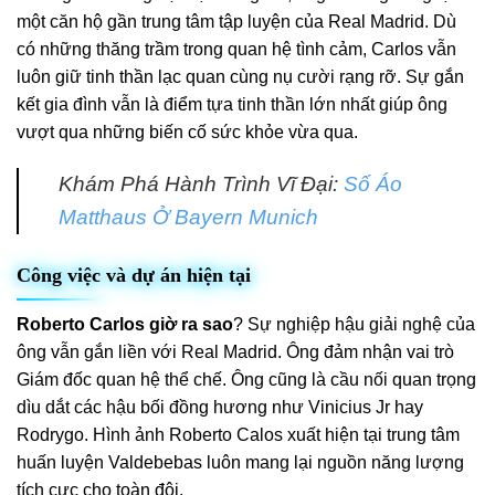
một căn hộ gần trung tâm tập luyện của Real Madrid. Dù
có những thăng trầm trong quan hệ tình cảm, Carlos vẫn
luôn giữ tinh thần lạc quan cùng nụ cười rạng rỡ. Sự gắn
kết gia đình vẫn là điểm tựa tinh thần lớn nhất giúp ông
vượt qua những biến cố sức khỏe vừa qua.
Khám Phá Hành Trình Vĩ Đại:
Số Áo
Matthaus Ở Bayern Munich
Công việc và dự án hiện tại
Roberto Carlos giờ ra sao
? Sự nghiệp hậu giải nghệ của
ông vẫn gắn liền với Real Madrid. Ông đảm nhận vai trò
Giám đốc quan hệ thể chế. Ông cũng là cầu nối quan trọng
dìu dắt các hậu bối đồng hương như Vinicius Jr hay
Rodrygo. Hình ảnh Roberto Calos xuất hiện tại trung tâm
huấn luyện Valdebebas luôn mang lại nguồn năng lượng
tích cực cho toàn đội.