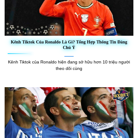
Kênh Tiktok Của Ronaldo Là Gì? Tổng Hợp Thông Tin Đáng
Chú Ý
Kênh Tiktok của Ronaldo hiện đang sở hữu hơn 10 triệu người
theo dõi cùng