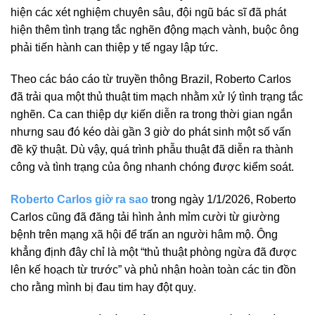
hiện các xét nghiệm chuyên sâu, đội ngũ bác sĩ đã phát
hiện thêm tình trạng tắc nghẽn động mạch vành, buộc ông
phải tiến hành can thiệp y tế ngay lập tức.
Theo các báo cáo từ truyền thông Brazil, Roberto Carlos
đã trải qua một thủ thuật tim mạch nhằm xử lý tình trạng tắc
nghẽn. Ca can thiệp dự kiến diễn ra trong thời gian ngắn
nhưng sau đó kéo dài gần 3 giờ do phát sinh một số vấn
đề kỹ thuật. Dù vậy, quá trình phẫu thuật đã diễn ra thành
công và tình trạng của ông nhanh chóng được kiểm soát.
Roberto Carlos giờ ra sao
trong ngày 1/1/2026, Roberto
Carlos cũng đã đăng tải hình ảnh mỉm cười từ giường
bệnh trên mạng xã hội để trấn an người hâm mộ. Ông
khẳng định đây chỉ là một “thủ thuật phòng ngừa đã được
lên kế hoạch từ trước” và phủ nhận hoàn toàn các tin đồn
cho rằng mình bị đau tim hay đột quỵ.