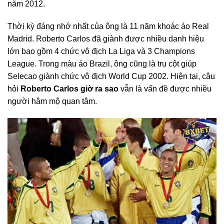
năm 2012.
Thời kỳ đáng nhớ nhất của ông là 11 năm khoác áo Real
Madrid. Roberto Carlos đã giành được nhiều danh hiệu
lớn bao gồm 4 chức vô địch La Liga và 3 Champions
League. Trong màu áo Brazil, ông cũng là trụ cột giúp
Selecao giành chức vô địch World Cup 2002. Hiện tại, câu
hỏi
Roberto Carlos giờ ra sao
vẫn là vấn đề được nhiều
người hâm mộ quan tâm.