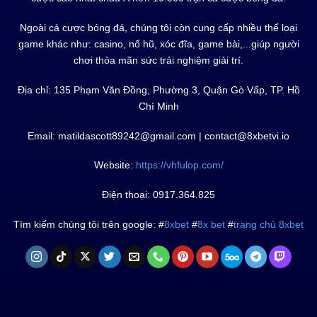
Ngoài cá cược bóng đá, chúng tôi còn cung cấp nhiều thể loại
game khác như: casino, nổ hũ, xóc đĩa, game bài,...giúp người
chơi thỏa mãn sức trải nghiệm giải trí.
Địa chỉ: 135 Phạm Văn Đồng, Phường 3, Quận Gò Vấp, TP. Hồ
Chí Minh
Email:
matildascott89242@gmail.com
|
contact@8xbetvi.io
Website:
https://vhfulop.com/
Điện thoại: 0917.364.825
Tìm kiếm chúng tôi trên google: #
8xbet
#
8x bet
#
trang chủ 8xbet