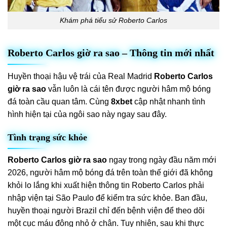
Khám phá tiểu sử Roberto Carlos
Roberto Carlos giờ ra sao – Thông tin mới nhất
Huyền thoại hậu vệ trái của Real Madrid
Roberto Carlos
giờ ra sao
vẫn luôn là cái tên được người hâm mộ bóng
đá toàn cầu quan tâm. Cùng
8xbet
cập nhật nhanh tình
hình hiện tại của ngôi sao này ngay sau đây.
Tình trạng sức khỏe
Roberto Carlos giờ ra sao
ngay trong ngày đầu năm mới
2026, người hâm mộ bóng đá trên toàn thế giới đã không
khỏi lo lắng khi xuất hiện thông tin Roberto Carlos phải
nhập viện tại São Paulo để kiểm tra sức khỏe. Ban đầu,
huyền thoại người Brazil chỉ đến bệnh viện để theo dõi
một cục máu đông nhỏ ở chân. Tuy nhiên, sau khi thực