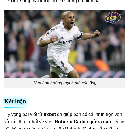
tiếp tục sống mãi trong lịch sử bóng đá hiện đại.
Tầm ảnh hưởng mạnh mẽ của ông
Kết luận
Hy vọng bài viết từ
8xbet
đã giúp bạn có cái nhìn trọn vẹn
và xác thực nhất về việc
Roberto Carlos giờ ra sao
. Dù ở
bất kỳ hoàn cảnh nào, cái tên Roberto Carlos vẫn mãi là