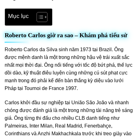
Mục lục
Roberto Carlos giờ ra sao – Khám phá tiểu sử
Roberto Carlos da Silva sinh năm 1973 tại Brazil. Ông
được mệnh danh là một trong những hậu vệ trái xuất sắc
nhất mọi thời đại. Ông nổi tiếng với tốc độ bứt phá, thể lực
dồi dào, kỹ thuật điêu luyện cùng những cú sút phạt cực
mạnh trong đó phải kể đến bàn thắng kỳ diệu vào lưới
Pháp tại Tournoi de France 1997.
Carlos khởi đầu sự nghiệp tại União São João và nhanh
chóng được đánh giá là một trong những tài năng trẻ sáng
giá. Ông từng thi đấu cho nhiều CLB danh tiếng như
Palmeiras, Inter Milan, Real Madrid, Fenerbahçe,
Corinthians và Anzhi Makhachkala trước khi treo giày vào