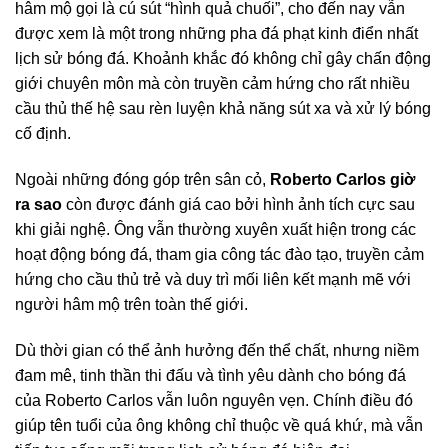
hâm mộ gọi là cú sút “hình quả chuối”, cho đến nay vẫn
được xem là một trong những pha đá phạt kinh điển nhất
lịch sử bóng đá. Khoảnh khắc đó không chỉ gây chấn động
giới chuyên môn mà còn truyền cảm hứng cho rất nhiều
cầu thủ thế hệ sau rèn luyện khả năng sút xa và xử lý bóng
cố định.
Ngoài những đóng góp trên sân cỏ,
Roberto Carlos giờ
ra sao
còn được đánh giá cao bởi hình ảnh tích cực sau
khi giải nghệ. Ông vẫn thường xuyên xuất hiện trong các
hoạt động bóng đá, tham gia công tác đào tạo, truyền cảm
hứng cho cầu thủ trẻ và duy trì mối liên kết mạnh mẽ với
người hâm mộ trên toàn thế giới.
Dù thời gian có thể ảnh hưởng đến thể chất, nhưng niềm
đam mê, tinh thần thi đấu và tình yêu dành cho bóng đá
của Roberto Carlos vẫn luôn nguyên vẹn. Chính điều đó
giúp tên tuổi của ông không chỉ thuộc về quá khứ, mà vẫn