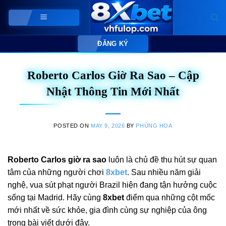
Skip
to
content
ĐĂNG KÝ
Roberto Carlos Giờ Ra Sao – Cập
Nhật Thông Tin Mới Nhất
POSTED ON
MAY 9, 2026
BY
PHÙNG HOA
Roberto Carlos giờ ra sao
luôn là chủ đề thu hút sự quan
tâm của những người chơi
8xbet
. Sau nhiều năm giải
nghệ, vua sút phạt người Brazil hiện đang tận hưởng cuộc
sống tại Madrid. Hãy cùng
8xbet
điểm qua những cột mốc
mới nhất về sức khỏe, gia đình cùng sự nghiệp của ông
trong bài viết dưới đây.