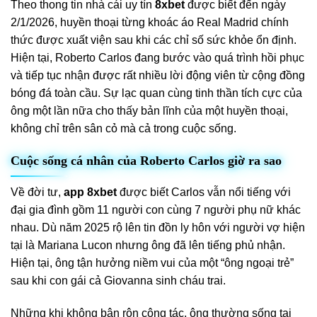
Theo thong tin nhà cái uy tín
8xbet
được biết đến ngày
2/1/2026, huyền thoại từng khoác áo Real Madrid chính
thức được xuất viện sau khi các chỉ số sức khỏe ổn định.
Hiện tại, Roberto Carlos đang bước vào quá trình hồi phục
và tiếp tục nhận được rất nhiều lời động viên từ cộng đồng
bóng đá toàn cầu. Sự lạc quan cùng tinh thần tích cực của
ông một lần nữa cho thấy bản lĩnh của một huyền thoại,
không chỉ trên sân cỏ mà cả trong cuộc sống.
Cuộc sống cá nhân của Roberto Carlos giờ ra sao
Về đời tư,
app 8xbet
được biết Carlos vẫn nổi tiếng với
đại gia đình gồm 11 người con cùng 7 người phụ nữ khác
nhau. Dù năm 2025 rộ lên tin đồn ly hôn với người vợ hiện
tại là Mariana Lucon nhưng ông đã lên tiếng phủ nhận.
Hiện tại, ông tận hưởng niềm vui của một “ông ngoại trẻ”
sau khi con gái cả Giovanna sinh cháu trai.
Những khi không bận rộn công tác, ông thường sống tại