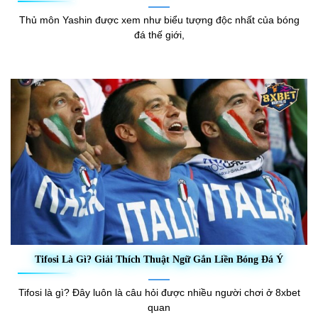
Thủ môn Yashin được xem như biểu tượng độc nhất của bóng
đá thế giới,
Tifosi Là Gì? Giải Thích Thuật Ngữ Gắn Liền Bóng Đá Ý
Tifosi là gì? Đây luôn là câu hỏi được nhiều người chơi ở 8xbet
quan