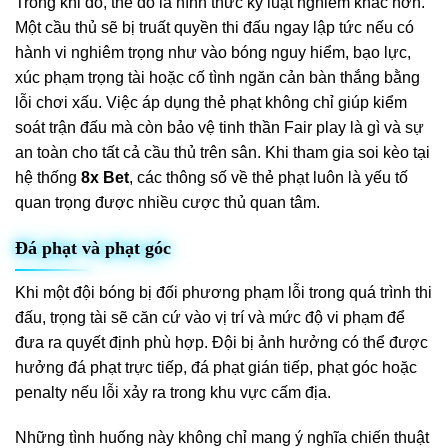
Trong khi đó, thẻ đỏ là hình thức kỷ luật nghiêm khắc hơn.
Một cầu thủ sẽ bị truất quyền thi đấu ngay lập tức nếu có
hành vi nghiêm trọng như vào bóng nguy hiểm, bạo lực,
xúc phạm trọng tài hoặc cố tình ngăn cản bàn thắng bằng
lỗi chơi xấu. Việc áp dụng thẻ phạt không chỉ giúp kiểm
soát trận đấu mà còn bảo vệ tinh thần Fair play là gì và sự
an toàn cho tất cả cầu thủ trên sân. Khi tham gia soi kèo tại
hệ thống
8x Bet
, các thông số về thẻ phạt luôn là yếu tố
quan trọng được nhiều cược thủ quan tâm.
Đá phạt và phạt góc
Khi một đội bóng bị đối phương phạm lỗi trong quá trình thi
đấu, trọng tài sẽ căn cứ vào vị trí và mức độ vi phạm để
đưa ra quyết định phù hợp. Đội bị ảnh hưởng có thể được
hưởng đá phạt trực tiếp, đá phạt gián tiếp, phạt góc hoặc
penalty nếu lỗi xảy ra trong khu vực cấm địa.
Những tình huống này không chỉ mang ý nghĩa chiến thuật