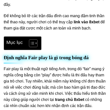
đây.
Để không bỏ lỡ các trận đấu đỉnh cao mang đậm tinh thần
thể thao này, người chơi có thể truy cập
link vào 8xbet
để
tham gia đặt cược một cách an toàn và minh bạch.
Mục lục
Định nghĩa Fair play là gì trong bóng đá
Fair play là một thuật ngữ tiếng Anh, trong đó “fair” mang ý
nghĩa công bằng còn “play” được hiểu là thi đấu hay tham
gia trò chơi. Tuy nhiên, khái niệm này không chỉ đơn thuần
nói về việc chơi đúng luật, mà còn bao hàm giá trị đạo đức
và cách ứng xử văn minh khi chơi. Việc thấu hiểu tinh thần
này cũng giúp người chơi tại
trang chủ 8xbet
có những
cái nhìn chuẩn xác hơn khi nhận định các trận đấu.