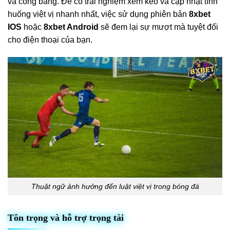
và công bằng. Để có trải nghiệm xem kèo và cập nhật tình
huống việt vị nhanh nhất, việc sử dụng phiên bản
8xbet
IOS
hoặc
8xbet Android
sẽ đem lại sự mượt mà tuyệt đối
cho điện thoại của bạn.
Thuật ngữ ảnh hưởng đến luật việt vị trong bóng đá
Tôn trọng và hỗ trợ trọng tài