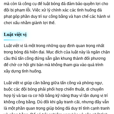
mà còn là công cụ để luật bóng đá đảm bảo quyền lợi cho
đội bị phạm lỗi. Việc xử lý chính xác các tình huống đá
phạt góp phần duy trì sự công bằng và hạn chế các hành vi
chơi xấu nhằm giành lợi thế.
Luật việt vị
Luật việt vị là một trong những quy định quan trọng nhất
trong bóng đá hiện đại. Mục đích của luật này là ngăn chặn
cầu thủ tấn công đứng sẵn gần khung thành đối phương
để chờ cơ hội ghi bàn mà không tham gia vào quá trình
xây dựng tình huống.
Luật việt vị giúp cân bằng giữa tấn công và phòng ngự,
buộc các đội bóng phải phối hợp chiến thuật, di chuyển
hợp lý và tạo ra cơ hội bằng kỹ năng thay vì tận dụng vị trí
không công bằng. Dù đôi khi gây tranh cãi, nhưng đây vẫn
là một phần quan trọng giúp bóng đá duy trì tính cạnh tranh