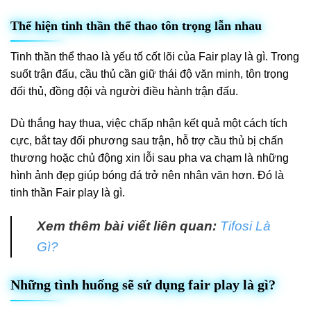
Thể hiện tinh thần thể thao tôn trọng lẫn nhau
Tinh thần thể thao là yếu tố cốt lõi của Fair play là gì. Trong
suốt trận đấu, cầu thủ cần giữ thái độ văn minh, tôn trọng
đối thủ, đồng đội và người điều hành trận đấu.
Dù thắng hay thua, việc chấp nhận kết quả một cách tích
cực, bắt tay đối phương sau trận, hỗ trợ cầu thủ bị chấn
thương hoặc chủ động xin lỗi sau pha va chạm là những
hình ảnh đẹp giúp bóng đá trở nên nhân văn hơn. Đó là
tinh thần Fair play là gì.
Xem thêm bài viết liên quan:
Tifosi Là
Gì?
Những tình huống sẽ sử dụng fair play là gì?