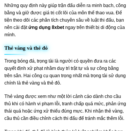
Những quy định này giúp trận đấu diễn ra minh bạch, công
bằng và giữ được giá trị cốt lõi của môn thể thao vua. Để
tiện theo dõi các phân tích chuyên sâu về luật thi đấu, bạn
nên cài đặt
ứng dụng 8xbet
ngay trên thiết bị di động của
mình.
Thẻ vàng và thẻ đỏ
Trong bóng đá, trọng tài là người có quyền đưa ra các
quyết định xử phạt nhằm duy trì trật tự và sự công bằng
trên sân. Hai công cụ quan trọng nhất mà trọng tài sử dụng
chính là thẻ vàng và thẻ đỏ.
Thẻ vàng được xem như một lời cảnh cáo dành cho cầu
thủ khi có hành vi phạm lỗi, tranh chấp quá mức, phản ứng
thái quá hoặc ứng xử thiếu đúng mực. Khi nhận thẻ vàng,
cầu thủ cần điều chỉnh cách thi đấu để tránh mắc thêm lỗi.