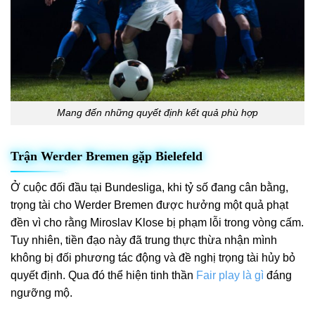
Mang đến những quyết định kết quả phù hợp
Trận Werder Bremen gặp Bielefeld
Ở cuộc đối đầu tại Bundesliga, khi tỷ số đang cân bằng,
trọng tài cho Werder Bremen được hưởng một quả phạt
đền vì cho rằng Miroslav Klose bị phạm lỗi trong vòng cấm.
Tuy nhiên, tiền đạo này đã trung thực thừa nhận mình
không bị đối phương tác động và đề nghị trọng tài hủy bỏ
quyết định. Qua đó thể hiện tinh thần
Fair play là gì
đáng
ngưỡng mộ.