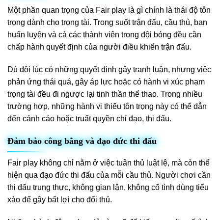
Một phần quan trọng của Fair play là gì chính là thái độ tôn
trọng dành cho trọng tài. Trong suốt trận đấu, cầu thủ, ban
huấn luyện và cả các thành viên trong đội bóng đều cần
chấp hành quyết định của người điều khiển trận đấu.
Dù đôi lúc có những quyết định gây tranh luận, nhưng việc
phản ứng thái quá, gây áp lực hoặc có hành vi xúc phạm
trọng tài đều đi ngược lại tinh thần thể thao. Trong nhiều
trường hợp, những hành vi thiếu tôn trọng này có thể dẫn
đến cảnh cáo hoặc truất quyền chỉ đạo, thi đấu.
Đảm bảo công bằng và đạo đức thi đấu
Fair play không chỉ nằm ở việc tuân thủ luật lệ, mà còn thể
hiện qua đạo đức thi đấu của mỗi cầu thủ. Người chơi cần
thi đấu trung thực, không gian lận, không cố tình dùng tiểu
xảo để gây bất lợi cho đối thủ.