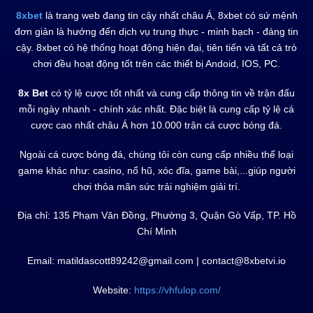
8xbet
là trang web đang tin cậy nhất châu Á, 8xbet có sứ mệnh
đơn giản là hướng đến dịch vụ trung thực - minh bạch - đáng tin
cậy. 8xbet có hệ thống hoạt động hiện đại, tiên tiến và tất cả trò
chơi đều hoạt động tốt trên các thiết bị Andoid, IOS, PC.
8x Bet
có tỷ lệ cược tốt nhất và cung cấp thông tin về trận đấu
mỗi ngày nhanh - chính xác nhất. Đặc biệt là cung cấp tỷ lệ cá
cược cao nhất châu Á hơn 10.000 trận cá cược bóng đá.
Ngoài cá cược bóng đá, chúng tôi còn cung cấp nhiều thể loại
game khác như: casino, nổ hũ, xóc đĩa, game bài,...giúp người
chơi thỏa mãn sức trải nghiệm giải trí.
Địa chỉ: 135 Phạm Văn Đồng, Phường 3, Quận Gò Vấp, TP. Hồ
Chí Minh
Email:
matildascott89242@gmail.com
|
contact@8xbetvi.io
Website:
https://vhfulop.com/