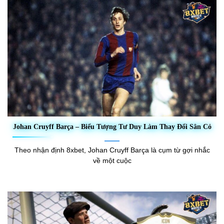
Johan Cruyff Barça – Biểu Tượng Tư Duy Làm Thay Đổi Sân Cỏ
Theo nhận định 8xbet, Johan Cruyff Barça là cụm từ gợi nhắc
về một cuộc