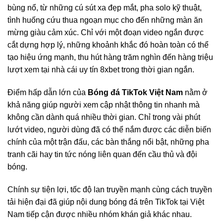
bùng nổ, từ những cú sút xa đẹp mắt, pha solo kỹ thuật,
tình huống cứu thua ngoạn mục cho đến những màn ăn
mừng giàu cảm xúc. Chỉ với một đoạn video ngắn được
cắt dựng hợp lý, những khoảnh khắc đó hoàn toàn có thể
tạo hiệu ứng mạnh, thu hút hàng trăm nghìn đến hàng triệu
lượt xem tại nhà cái uy tín 8xbet trong thời gian ngắn.
Điểm hấp dẫn lớn của
Bóng đá TikTok Việt Nam
nằm ở
khả năng giúp người xem cập nhật thông tin nhanh mà
không cần dành quá nhiều thời gian. Chỉ trong vài phút
lướt video, người dùng đã có thể nắm được các diễn biến
chính của một trận đấu, các bàn thắng nổi bật, những pha
tranh cãi hay tin tức nóng liên quan đến cầu thủ và đội
bóng.
Chính sự tiện lợi, tốc độ lan truyền mạnh cùng cách truyền
tải hiện đại đã giúp nội dung bóng đá trên TikTok tại Việt
Nam tiếp cận được nhiều nhóm khán giả khác nhau.