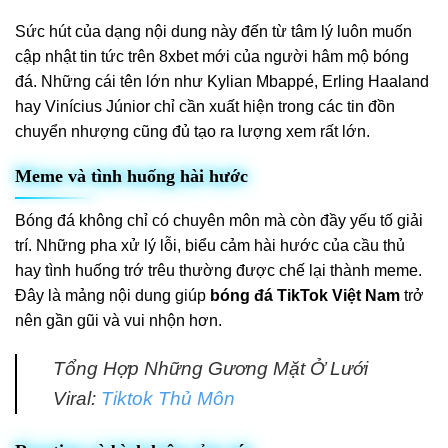
Sức hút của dạng nội dung này đến từ tâm lý luôn muốn
cập nhật tin tức trên 8xbet mới của người hâm mộ bóng
đá. Những cái tên lớn như Kylian Mbappé, Erling Haaland
hay Vinícius Júnior chỉ cần xuất hiện trong các tin đồn
chuyển nhượng cũng đủ tạo ra lượng xem rất lớn.
Meme và tình huống hài hước
Bóng đá không chỉ có chuyên môn mà còn đầy yếu tố giải
trí. Những pha xử lý lỗi, biểu cảm hài hước của cầu thủ
hay tình huống trớ trêu thường được chế lại thành meme.
Đây là mảng nội dung giúp
bóng đá TikTok Việt Nam
trở
nên gần gũi và vui nhộn hơn.
Tổng Hợp Những Gương Mặt Ở Lưới
Viral:
Tiktok Thủ Môn