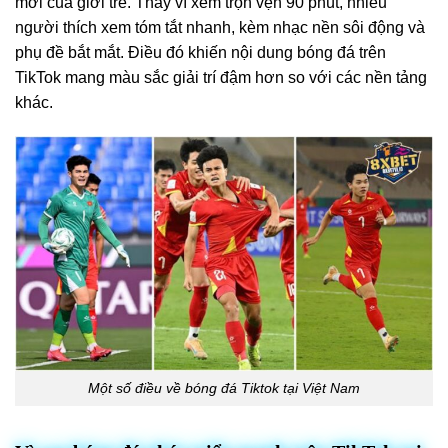
mới của giới trẻ. Thay vì xem trọn vẹn 90 phút, nhiều
người thích xem tóm tắt nhanh, kèm nhạc nền sôi động và
phụ đề bắt mắt. Điều đó khiến nội dung bóng đá trên
TikTok mang màu sắc giải trí đậm hơn so với các nền tảng
khác.
Một số điều về bóng đá Tiktok tại Việt Nam