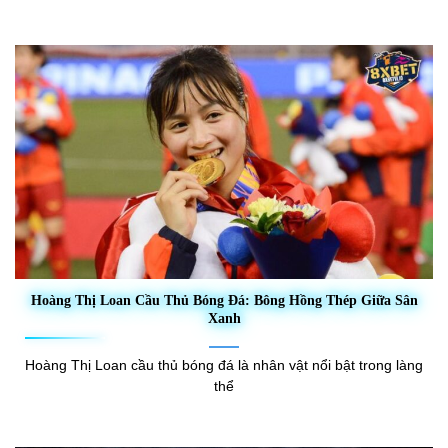
Hoàng Thị Loan Cầu Thủ Bóng Đá: Bông Hồng Thép Giữa Sân
Xanh
Hoàng Thị Loan cầu thủ bóng đá là nhân vật nổi bật trong làng
thể