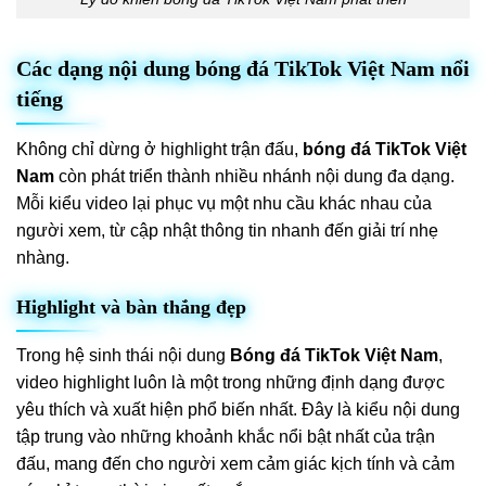
Các dạng nội dung bóng đá TikTok Việt Nam nổi
tiếng
Không chỉ dừng ở highlight trận đấu,
bóng đá TikTok Việt
Nam
còn phát triển thành nhiều nhánh nội dung đa dạng.
Mỗi kiểu video lại phục vụ một nhu cầu khác nhau của
người xem, từ cập nhật thông tin nhanh đến giải trí nhẹ
nhàng.
Highlight và bàn thắng đẹp
Trong hệ sinh thái nội dung
Bóng đá TikTok Việt Nam
,
video highlight luôn là một trong những định dạng được
yêu thích và xuất hiện phổ biến nhất. Đây là kiểu nội dung
tập trung vào những khoảnh khắc nổi bật nhất của trận
đấu, mang đến cho người xem cảm giác kịch tính và cảm