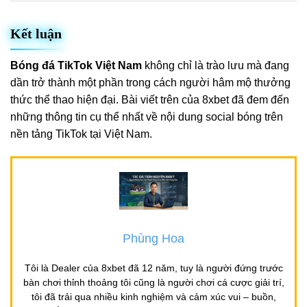
Kết luận
Bóng đá TikTok Việt Nam
không chỉ là trào lưu mà đang
dần trở thành một phần trong cách người hâm mộ thưởng
thức thể thao hiện đại. Bài viết trên của 8xbet đã đem đến
những thông tin cụ thể nhất về nội dung social bóng trên
nền tảng TikTok tại Việt Nam.
Phùng Hoa
Tôi là Dealer của 8xbet đã 12 năm, tuy là người đứng trước
bàn chơi thỉnh thoảng tôi cũng là người chơi cá cược giải trí,
tôi đã trải qua nhiều kinh nghiệm và cảm xúc vui – buồn,