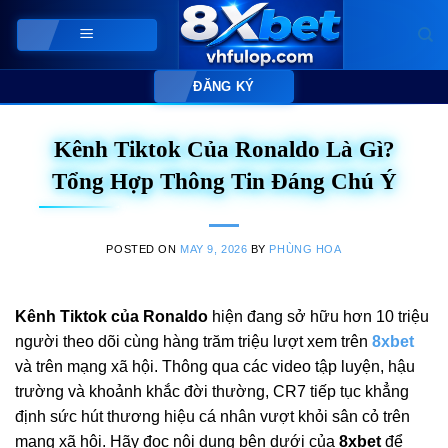
Skip
to
content
ĐĂNG KÝ
Kênh Tiktok Của Ronaldo Là Gì?
Tổng Hợp Thông Tin Đáng Chú Ý
POSTED ON
MAY 9, 2026
BY
PHÙNG HOA
Kênh Tiktok của Ronaldo
hiện đang sở hữu hơn 10 triệu
người theo dõi cùng hàng trăm triệu lượt xem trên
8xbet
và trên mạng xã hội. Thông qua các video tập luyện, hậu
trường và khoảnh khắc đời thường, CR7 tiếp tục khẳng
định sức hút thương hiệu cá nhân vượt khỏi sân cỏ trên
mạng xã hội. Hãy đọc nội dung bên dưới của
8xbet
để