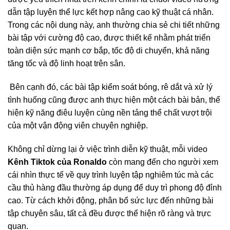
dẫn tập luyện thể lực kết hợp nâng cao kỹ thuật cá nhân.
Trong các nội dung này, anh thường chia sẻ chi tiết những
bài tập với cường độ cao, được thiết kế nhằm phát triển
toàn diện sức mạnh cơ bắp, tốc độ di chuyển, khả năng
tăng tốc và độ linh hoạt trên sân.
Bên cạnh đó, các bài tập kiểm soát bóng, rê dắt và xử lý
tình huống cũng được anh thực hiện một cách bài bản, thể
hiện kỹ năng điêu luyện cùng nền tảng thể chất vượt trội
của một vận động viên chuyên nghiệp.
Không chỉ dừng lại ở việc trình diễn kỹ thuật, mỗi video
Kênh Tiktok của Ronaldo
còn mang đến cho người xem
cái nhìn thực tế về quy trình luyện tập nghiêm túc mà các
cầu thủ hàng đầu thường áp dụng để duy trì phong độ đỉnh
cao. Từ cách khởi động, phân bổ sức lực đến những bài
tập chuyên sâu, tất cả đều được thể hiện rõ ràng và trực
quan.