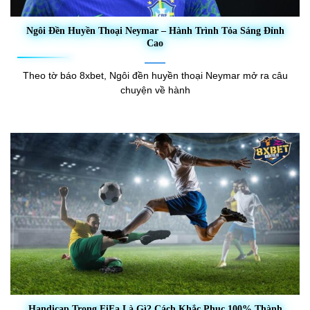
Ngôi Đền Huyền Thoại Neymar – Hành Trình Tỏa Sáng Đỉnh
Cao
Theo tờ báo 8xbet, Ngôi đền huyền thoại Neymar mở ra câu
chuyện về hành
Handicap Trong FiFa Là Gì? Cách Khắc Phục 100% Thành