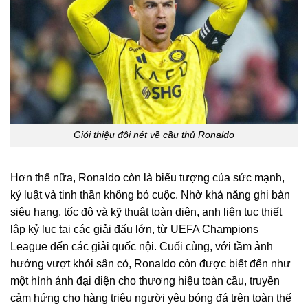
Giới thiệu đôi nét về cầu thủ Ronaldo
Hơn thế nữa, Ronaldo còn là biểu tượng của sức mạnh,
kỷ luật và tinh thần không bỏ cuộc. Nhờ khả năng ghi bàn
siêu hạng, tốc độ và kỹ thuật toàn diện, anh liên tục thiết
lập kỷ lục tại các giải đấu lớn, từ UEFA Champions
League đến các giải quốc nội. Cuối cùng, với tầm ảnh
hưởng vượt khỏi sân cỏ, Ronaldo còn được biết đến như
một hình ảnh đại diện cho thương hiệu toàn cầu, truyền
cảm hứng cho hàng triệu người yêu bóng đá trên toàn thế