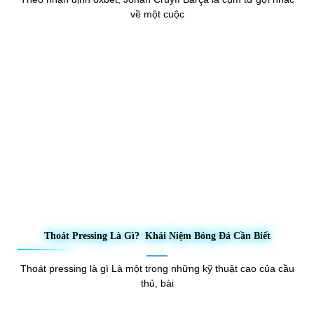
về một cuộc
Thoát Pressing Là Gì? Khái Niệm Bóng Đá Cần Biết
Thoát pressing là gì Là một trong những kỹ thuật cao của cầu
thủ, bài