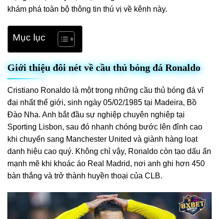
khám phá toàn bộ thông tin thú vị về kênh này.
Mục lục
Giới thiệu đôi nét về cầu thủ bóng đá Ronaldo
Cristiano Ronaldo là một trong những cầu thủ bóng đá vĩ
đại nhất thế giới, sinh ngày 05/02/1985 tại Madeira, Bồ
Đào Nha. Anh bắt đầu sự nghiệp chuyên nghiệp tại
Sporting Lisbon, sau đó nhanh chóng bước lên đỉnh cao
khi chuyển sang Manchester United và giành hàng loạt
danh hiệu cao quý. Không chỉ vậy, Ronaldo còn tạo dấu ấn
mạnh mẽ khi khoác áo Real Madrid, nơi anh ghi hơn 450
bàn thắng và trở thành huyền thoại của CLB.