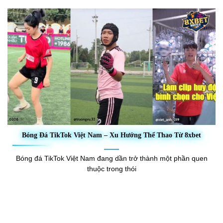
Bóng Đá TikTok Việt Nam – Xu Hướng Thể Thao Từ 8xbet
Bóng đá TikTok Việt Nam đang dần trở thành một phần quen
thuộc trong thói