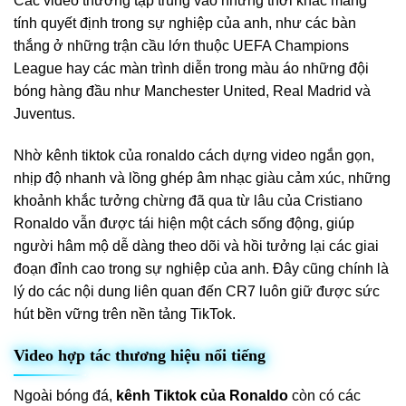
Các video thường tập trung vào những thời khắc mang
tính quyết định trong sự nghiệp của anh, như các bàn
thắng ở những trận cầu lớn thuộc UEFA Champions
League hay các màn trình diễn trong màu áo những đội
bóng hàng đầu như Manchester United, Real Madrid và
Juventus.
Nhờ kênh tiktok của ronaldo cách dựng video ngắn gọn,
nhịp độ nhanh và lồng ghép âm nhạc giàu cảm xúc, những
khoảnh khắc tưởng chừng đã qua từ lâu của Cristiano
Ronaldo vẫn được tái hiện một cách sống động, giúp
người hâm mộ dễ dàng theo dõi và hồi tưởng lại các giai
đoạn đỉnh cao trong sự nghiệp của anh. Đây cũng chính là
lý do các nội dung liên quan đến CR7 luôn giữ được sức
hút bền vững trên nền tảng TikTok.
Video hợp tác thương hiệu nổi tiếng
Ngoài bóng đá,
kênh Tiktok của Ronaldo
còn có các