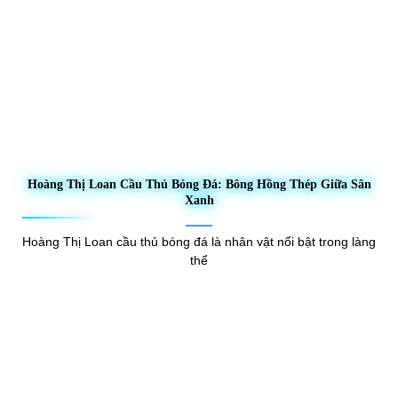
Hoàng Thị Loan Cầu Thủ Bóng Đá: Bông Hồng Thép Giữa Sân
Xanh
Hoàng Thị Loan cầu thủ bóng đá là nhân vật nổi bật trong làng
thể