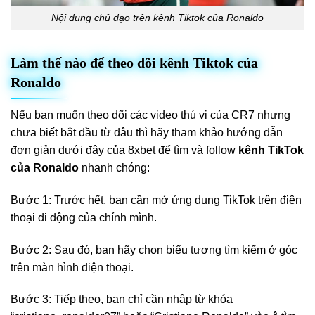
Nội dung chủ đạo trên kênh Tiktok của Ronaldo
Làm thế nào để theo dõi kênh Tiktok của
Ronaldo
Nếu bạn muốn theo dõi các video thú vị của CR7 nhưng
chưa biết bắt đầu từ đâu thì hãy tham khảo hướng dẫn
đơn giản dưới đây của 8xbet để tìm và follow
kênh TikTok
của Ronaldo
nhanh chóng:
Bước 1: Trước hết, bạn cần mở ứng dụng TikTok trên điện
thoại di động của chính mình.
Bước 2: Sau đó, bạn hãy chọn biểu tượng tìm kiếm ở góc
trên màn hình điện thoại.
Bước 3: Tiếp theo, bạn chỉ cần nhập từ khóa